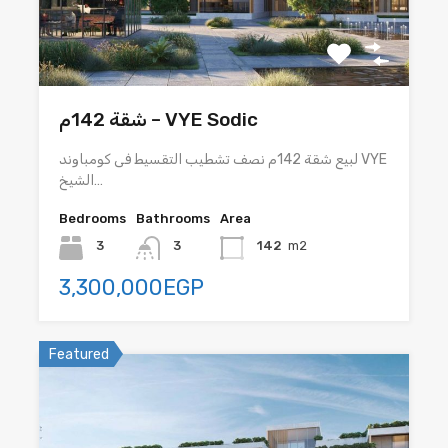
شقة 142م – VYE Sodic
لبيع شقة 142م نصف تشطيب التقسيط فى كومباوند VYE
الشيخ…
Bedrooms
Bathrooms
Area
3
3
142
m2
3,300,000EGP
Featured