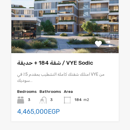
شقة 184 + حديقة / VYE Sodic
امتلك شقتك كاملة التشطيب بمقدم 5٪ في VYE من
سوديك…
Bedrooms
Bathrooms
Area
3
3
184
m2
4,465,000EGP