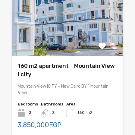
160 m2 apartment – Mountain View
I city
Mountain View ICITY – New Cairo BY “ Mountain
View…
Bedrooms
Bathrooms
Area
3
3
160
m2
3,850,000EGP